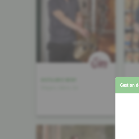
DISTILLERIE MINY
MON
Gestion d
Drëppen, Likören, Gin
Kaffe
Tee, 