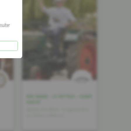
nsulter
BEN WEBER – LA BOTTEGA – GUDDE
KASCHT
Marques Ben Weber, Vu Agemaachtem
bis Traiteur a Pâtisserie