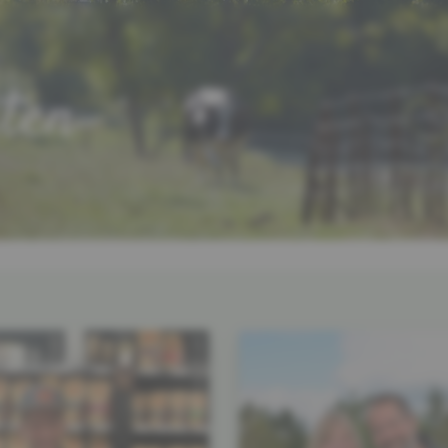
ten
Mondo del Caffè
©