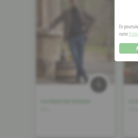
En poursuiva
notre
Polit
ECHTERNACHER BRAUEREI
LILI
Béier
Drëpp