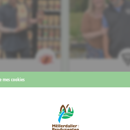
DO DEL CAFFÈ
BE MIANGI
e mes cookies
e, Espresso, Trinkschokoladen, Chai
Hunneg, Kraiderpasten, Moschter,
Tee-Beutel, loser Tee, Gastr…
Gebeess, Gelee, Oxymel, Esseg, ...