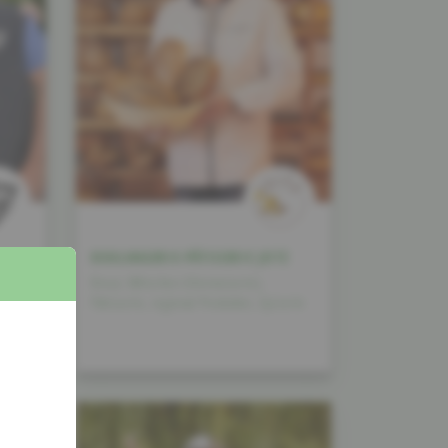
BOULANGERIE-PÂTISSERIE JEITZ
Brout, Mëtschen (Viennoiserie),
Pâtisserie, regional Produkter, Epicerie