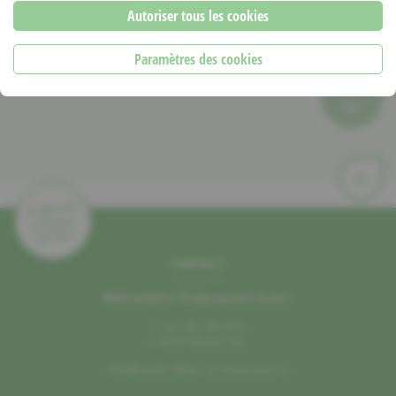
RECETTE DE:
Autoriser tous les cookies
Vins René Krippes
Paramètres des cookies
PDF
CONTACT
Mëllerdaller Produzenten A.s.b.l.
1, rue des Moulins
L–6245 Mullerthal
info@mellerdaller-produzenten.lu