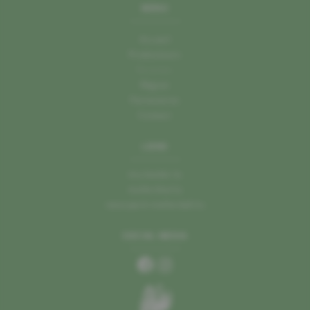
MENU
Accueil
Producteurs
Recettes
Région
Partenaires
Contact
LIENS
mu.leader.lu
mullerthal.lu
naturpark-mellerdall.lu
SOCIAL MEDIA