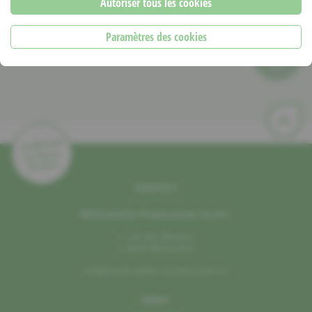
Autoriser tous les cookies
Bio-Haff Baltes
Paramètres des cookies
PDF
CONTACT
Mëllerdaller Produzenten A.s.b.l.
1, rue des Moulins
L–6245 Mullerthal
info@mellerdaller-produzenten.lu
MENU