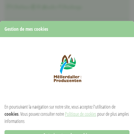
4 Portions
30 Minutes
Printemps
Gestion de mes cookies
Déroulez
1 pâte feuilletée ou brisée
sur le moule à tarte. Mélangez
125 ml de crème
,
180 g de fromage frais de chèvre (piquant)
,
75 g de fromage de chèvre à pâte dure (râpé)
,
3 œufs
,
1 c.à.c.
de zeste de citron
et
2 c.à.c. de moutarde
.
Salez
et
poivrez
.
Assaisonnez de
noix de muscade
. Lavez les
tomates (15 à 20
tomates cerises)
et la
roquette
. Garnissez le fond de tarte du mélange
aux œufs, disposez ensuite les tomates sur la préparation.
Enfournez la quiche à 160-190 ° pour env. 30-40 minutes. Après la cuisson,
disposez la roquette sur la quiche.
En poursuivant la navigation sur notre site, vous acceptez l'utilisation de
cookies
. Vous pouvez consulter notre
Politique de cookies
pour de plus amples
informations
RECETTE DE: