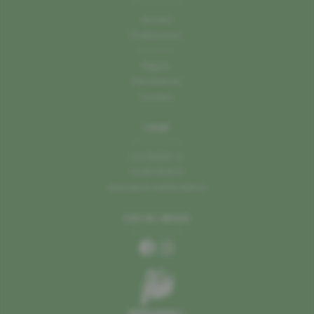
Accueil
Producteurs
Recettes
Région
Partenaires
Contact
LIENS
mu.leader.lu
mullerthal.lu
naturpark-mellerdall.lu
SOCIAL MEDIA