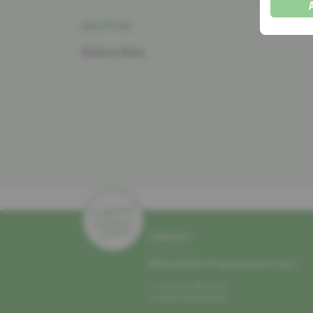
RECETTE DE:
Metzlerei Wietor
CONTACT
Mëllerdaller Produzenten A.s.b.l.
1, rue des Moulins
L–6245 Mullerthal