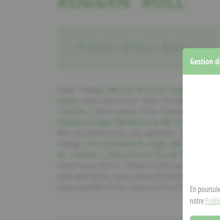
ROGGEN´ROLL
3 Portions
2 Jours
Hiver
Gestion d
Levain : mélanger
100 g de farine de seigle (type 115
levain
. Laisser reposer à 26 ° (8 hrs.) Pré-pâte : mélanger
« Hellen »,
laisser reposer 12 hrs. Préparer la pâte aprè
d’épeautre (type 630)/
farine de blé
,
50 g de farine
Pétrir doucement (4 min.), puis rapidement (6 min.). Couvri
mélanger
215 g de farine de seigle,
200 g de farine
de « Hellen », 200 g d’eau & 15 g de levain frais.
Laissez reposer 40 min. Préparez 3 petits pains (600 g) & pl
petits pains farinés. Laissez reposer 60 minutes. Versez la p
(vapeur) pendant 10 min., baissez le feu à 210 ° & faites cu
En poursuiva
notre
Polit