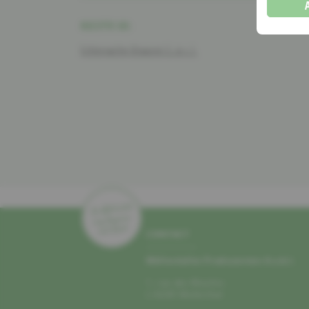
RECETTE DE:
Echternacher Brauerei S. à r. l.
CONTACT
Mëllerdaller Produzenten A.s.b.l.
1, rue des Moulins
L–6245 Mullerthal