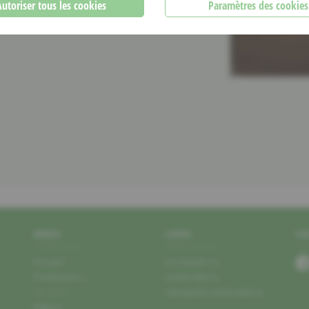
Autoriser tous les cookies
Paramètres des cookies
MENU
LIENS
SO
Accueil
mu.leader.lu
Producteurs
mullerthal.lu
Recettes
naturpark-mellerdall.lu
Région