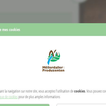
e mes cookies
0)
,
100 g de bière blonde « Hellen »
&
10 g de
100 g de farine de seigle
et
100 g de
s la pré-pâte : mélanger
200 g de farine
 de seigle
,
160 g d’eau
&
5 g de levure fraîche
.
r & laisser reposer 8 hrs. Pour la pâte principale,
 d’épeautre/farine de blé, 15 g de sel, 100 g
P
étrir lentement (4 min.) puis rapidement (7 min.).
acez-les avec le côté couture vers le haut dans les
âte sur la plaque du four, coupez et faites cuire à 250 °
ire 30 min.
nt la navigation sur notre site, vous acceptez l'utilisation de
cookies
. Vous pouvez co
ique de cookies
pour de plus amples informations