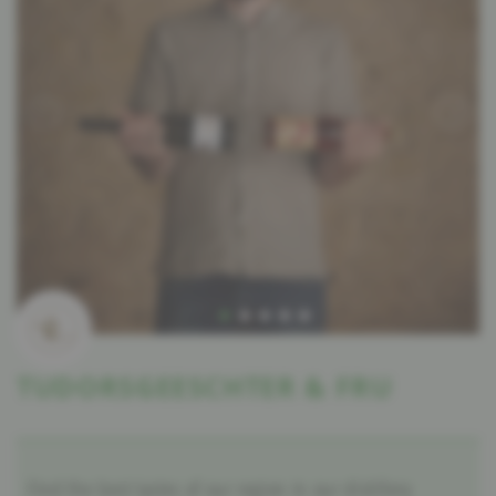
TUDORSGEESCHTER & FRU
Find the best tastes of our region in our distillery