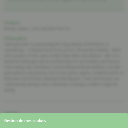
Produits:
Brandy, liqueur | juice and wine from Fru
Philosophie:
Tudorsgeeschter is perpetuating this long tradition of distilleries in
Luxembourg – in Rosport to be more precise. The period orchards - which
yield varieties of fruit, some of which have fallen into oblivion - offer us a
wonderful landscape and an excellent base for our brandies and liqueurs.
A fascinating craft, distillation is plied without artificial additives, but with
great patience and passion, here to turn plums, apples, mirabelle plums or
wild pears into delicate Tudorsgeeschterliqueurs. Come and discover our
craftsmanship during a visit, a workshop or during a cocktail or digestive
tasting.
RECETTE:
Gestion de mes cookies