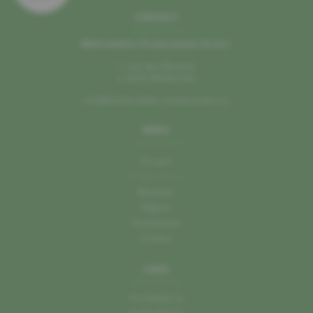
CONTACT
Mëllerdaller Produzenten A.s.b.l.
1, rue des Moulins
L–6245 Mullerthal
info@mellerdaller-produzenten.lu
MENU
Accueil
Producteurs
Recettes
Région
Partenaires
Contact
LIENS
mu.leader.lu
mullerthal.lu