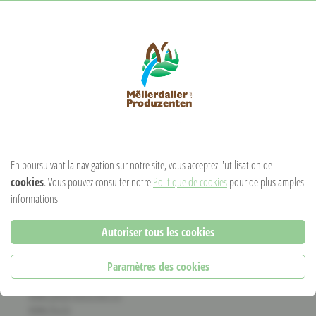
SPEEDY-MISU
En poursuivant la navigation sur notre site, vous acceptez l'utilisation de
cookies
. Vous pouvez consulter notre
Politique de cookies
pour de plus amples
informations
CONTACT
8, Henri Tudor
Autoriser tous les cookies
L-6582 Rouspert
+352 691 74 25 70
Paramètres des cookies
georges.schiltz@tudorsgeeschter.lu
www.tudorsgeeschter.lu
www.fru.lu